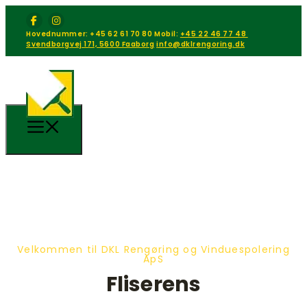
Hovednummer: +45 62 61 70 80
Mobil:
+45 22 46 77 48
Svendborgvej 171, 5600 Faaborg
info@dklrengoring.dk
Velkommen til DKL Rengøring og Vinduespolering
ApS
Fliserens