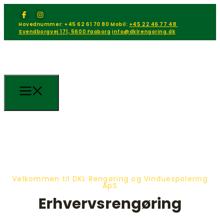
Hovednummer: +45 62 61 70 80
Mobil:
+45 22 46 77 48
Svendborgvej 171, 5600 Faaborg
info@dklrengoring.dk
Velkommen til DKL Rengøring og Vinduespolering
ApS
Erhvervsrengøring